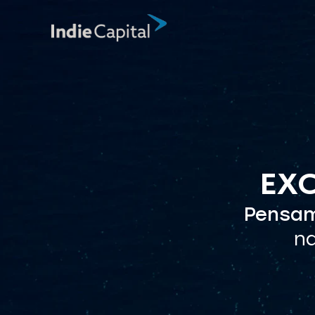
EX
Pensam
na