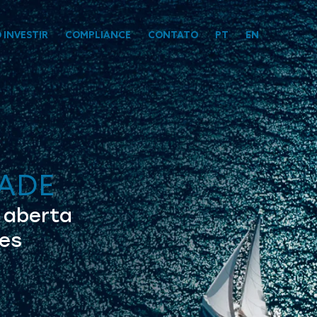
 INVESTIR
COMPLIANCE
CONTATO
PT
EN
DADE
 aberta
es