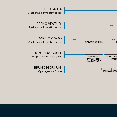
CLETO SALHA
Analista de Investimentos
BRENO VENTURI
Analista de Investimentos
MARCIO PRADO
Analista de Investimentos
VINLAND CAPITAL
B
JOYCE TAKIGUCHI
Compliance & Operações
LAKEWOOD
AZIMUT BR
INVESTMENT
MANA
MANEGEMNRT
BRUNO MORIKUNI
Operações e Risco
DESENVOLVED