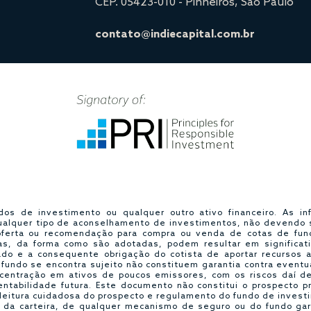
CEP. 05423-010 - Pinheiros, São Paulo
contato@indiecapital.com.br
ndos de investimento ou qualquer outro ativo financeiro. As 
ualquer tipo de aconselhamento de investimentos, não devendo s
 oferta ou recomendação para compra ou venda de cotas de fun
gias, da forma como são adotadas, podem resultar em significat
icado e a consequente obrigação do cotista de aportar recursos a
o fundo se encontra sujeito não constituem garantia contra event
ncentração em ativos de poucos emissores, com os riscos daí de
ntabilidade futura. Este documento não constitui o prospecto 
leitura cuidadosa do prospecto e regulamento do fundo de investim
 da carteira, de qualquer mecanismo de seguro ou do fundo gara