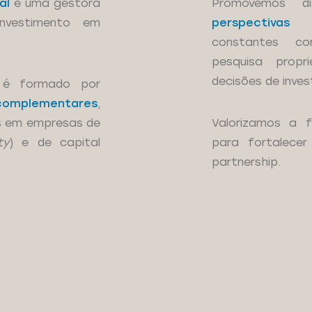
al
é uma gestora
Promovemos d
nvestimento em
perspectivas
constantes co
pesquisa prop
decisões de inves
s é formado por
 complementares
,
tos em empresas de
Valorizamos a 
ty
) e de capital
para fortalece
partnership.