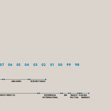
07
06
05
04
03
02
01
00
99
98
ABN AMRO
BCB/MESTRADO
 INVESTIMENTOS
EXPERIÊNCIA
IRR
BANCO
CLSA
ING
INTERNACIONAL
PACTUAL
BARINGS