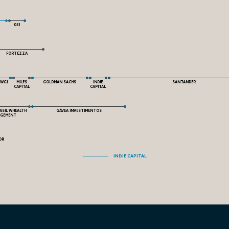
051
FORTEZZA
WGI
MILES
GOLDMAN SACHS
INDIE
SANTANDER
CAPITAL
CAPITAL
ASIL WHEALTH
GÁVEA INVESTIMENTOS
GEMENT
OR
INDIE CAPITAL