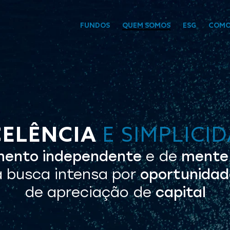
FUNDOS
QUEM SOMOS
ESG
COMO
CELÊNCIA
E SIMPLICI
ento independente
e de
mente
 busca intensa por
oportunidad
de apreciação de
capital