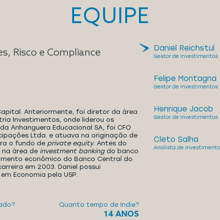
EQUIPE
Daniel Reichstul
es, Risco e Compliance
Gestor de Investimentos
Felipe Montagna
Gestor de Investimentos
Henrique Jacob
Capital. Anteriormente, foi diretor da área
Gestor de Investimentos
ria Investimentos, onde liderou os
 da Anhanguera Educacional SA, foi CFO
cipações Ltda. e atuava na originação de
Cleto Salha
ara o fundo de
private
equity
. Antes do
Analista de Investimento
u na área de
investment banking
do banco
amento econômico do Banco Central do
 carreira em 2003. Daniel possui
em Economia pela USP.
ado?
Quanto tempo de Indie?
14 ANOS