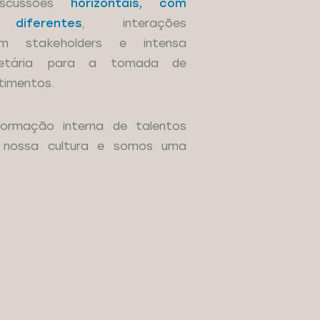
iscussões
horizontais, com
 diferentes
, interações
m stakeholders e intensa
rietária para a tomada de
timentos.
formação interna de talentos
r nossa cultura e somos uma