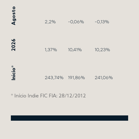
Agosto
2,2%
-0,06%
-0,13%
2026
1,37%
10,41%
10,23%
Início*
243,74%
191,86%
241,06%
* Início Indie FIC FIA: 28/12/2012